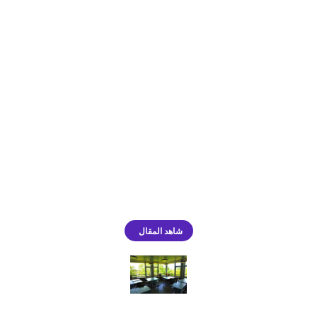
العملية والجمال في مصنع محمد البسام
للأثاث
الأثاث والتصميم
yahya
By
يناير 4, 2025
Leave a comment
تاريخ مصنع محمد البسام للأثاث تأسس مصنع محمد البسام للأثاث
في أوائل التسعينيات، وكان نتيجة لرؤية طموحة تهدف إلى تقديم
أثاث يجمع بين الجمالية والوظائف العملية. منذ البداية، تم السعي
لتلبية احتياجات السوق المحلي من خلال التصاميم المبتكرة التي
تعكس الثقافة والتراث المحلي. وقد أسس هذا المصنع بصمة
واضحة في صناعة الأثاث، مما جعله واحدًا…
شاهد المقال
دليل اختيار الأثاث المناسب للمدارس