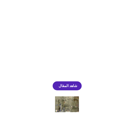
والمختبرات في مصنع محمد البسام للأثاث
تعليم
yahya
By
يناير 4, 2025
Leave a comment
أهمية اختيار الأثاث المناسب في المدارس يمكن أن يؤثر اختيار الأثاث
المناسب بشكل كبير على تجربة التعلم للطلاب، حيث أن البيئة
الدراسية تلعب دورًا أساسيًا في تحديد مدى فعالية العملية التعليمية.
الأثاث الذي يتسم بالجودة والتصميم المناسب يمكن أن يسهم في
تحسين التركيز والدافعية لدى الطلاب، مما ينعكس إيجابًا على
تحصيلهم العلمي. فعلى سبيل المثال،…
شاهد المقال
دولاب شفط الغازات السامة في مختبرات مصنع
محمد البسام للأثاث