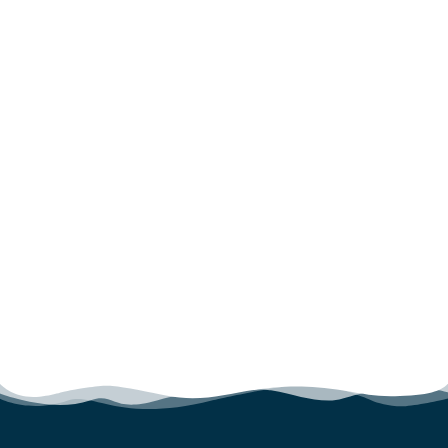
للتعليم التقني والمهني.
مزودة بعلبة أدراج ثابتة عدد ٣ درج مثبتة في جانب
الطاولة الأيمن.
الجانب الأيسر يحتوي على خزانة بباب واحد ورف
داخلي.
رف أسفل العلب بطول الطاولة.
الجسم من الصاج والمواسير المربعة ٥٠ × ٥٠ أو ٦٠ ×
٦٠ سمك ١,٥ مم.
الدهان بالبوية الفرنية حسب طلب العميل.
ملحوظة: جميع المقاسات عرضة للتغير طبقاً لطلب
العميل.