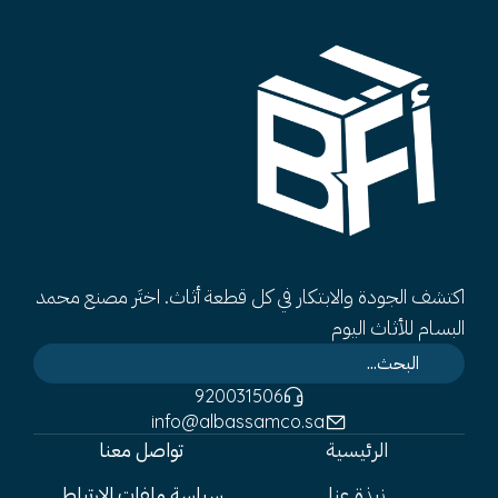
اكتشف الجودة والابتكار في كل قطعة أثاث. اختَر مصنع محمد
البسام للأثاث اليوم
920031506
info@albassamco.sa
الرئيسية
تواصل معنا
نبذة عنا
سياسة ملفات الارتباط